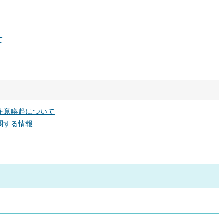
て
注意喚起について
関する情報