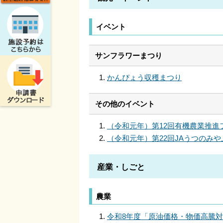
イベント
サンフラワーまつり
かんぴょう収穫まつり
その他のイベント
（令和元年）第12回有機農業推進
（令和元年）第22回JAうつのみ
産業・しごと
農業
令和8年度「原油価格・物価高騰