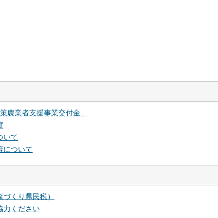
対策農業者支援事業交付金」
度
ついて
策について
森づくり県民税）
協力ください