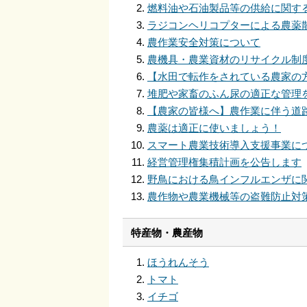
燃料油や石油製品等の供給に関す
ラジコンヘリコプターによる農薬
農作業安全対策について
農機具・農業資材のリサイクル制
【水田で転作をされている農家の
堆肥や家畜のふん尿の適正な管理
【農家の皆様へ】農作業に伴う道
農薬は適正に使いましょう！
スマート農業技術導入支援事業に
経営管理権集積計画を公告します
野鳥における鳥インフルエンザに
農作物や農業機械等の盗難防止対
特産物・農産物
ほうれんそう
トマト
イチゴ