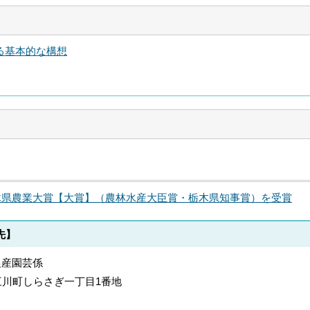
る基本的な構想
が栃木県農業大賞【大賞】（農林水産大臣賞・栃木県知事賞）を受賞
先】
農産園芸係
郡上三川町しらさぎ一丁目1番地