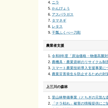
ニラ
かんぴょう
アスパラガス
タマネギ
レタス
干瓢ふくべ一刀彫
農業者支援
令和8年度「原油価格・物価高騰
農機具・農業資材のリサイクル制
スマート農業技術導入支援事業に
農業災害発生を防止するための対
上三川の森林
里山林整備事業（とちぎの元気な
「ナラ枯れ」被害の情報提供にご