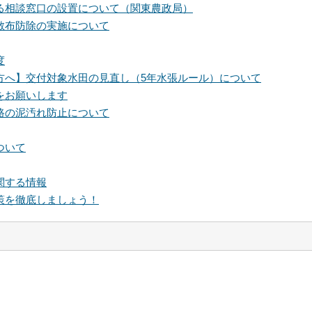
る相談窓口の設置について（関東農政局）
散布防除の実施について
度
方へ】交付対象水田の見直し（5年水張ルール）について
をお願いします
路の泥汚れ防止について
ついて
関する情報
策を徹底しましょう！