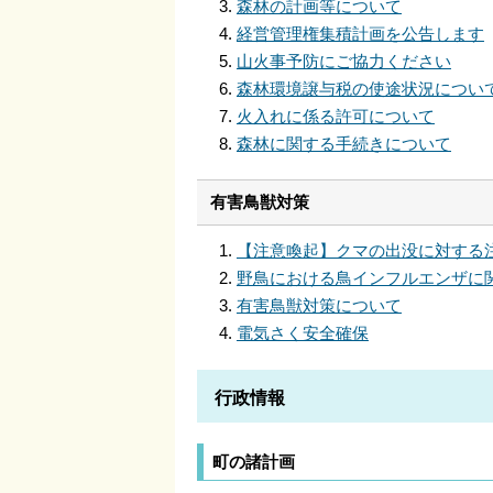
森林の計画等について
経営管理権集積計画を公告します
山火事予防にご協力ください
森林環境譲与税の使途状況につい
火入れに係る許可について
森林に関する手続きについて
有害鳥獣対策
【注意喚起】クマの出没に対する
野鳥における鳥インフルエンザに
有害鳥獣対策について
電気さく安全確保
行政情報
町の諸計画