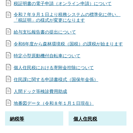
税証明書の電子申請（オンライン申請）について
令和７年９月１日より税務システムの標準化に伴い、
「税証明」の様式が変更になります
給与支払報告書の提出について
令和6年度から森林環境税（国税）の課税が始まります
特定小型原動機付自転車について
個人住民税における寄附金控除について
住民課に関する申請書様式（国保年金係）
人間ドック等検診費用助成
地番図データ（令和８年１月１日現在）
納税等
個人住民税