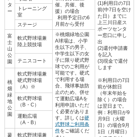
(1)利用日の7日
タ
催、共催、後
トレーニング
前(中7日を空け
ー
援）の場合
室
た日）までに
利用予定日の6
上三川日産ス
月前から受付
ステージ
ポーツセンタ
※桃畑緑地公園
ー窓口に申し
富
軟式野球場兼
A球場は、小学
出
士
陸上競技場
生以下の男子、
(2)還付申請書
山
中学生以下の女
を記入
公
子に限り硬式野
テニスコート
(3)現金で還付
園
球でのご利用が
します
可能です。硬式
軟式野球場兼
で利用する場
硬式野球場
※利用日の7日
桃
合、飛球事故防
（A）※
前が休館日
畑
止のため、併せ
（年末年始を
緑
軟式野球場
て運動広場Aを
除く）の場合
地
（B・C）
利用申請いただ
は翌日まで。
公
く必要がありま
例：利用日が9
園
運動広場
す。詳しくは
硬
月9日（火曜
（A・B）
式野球ご利用条
日）の場合9月
件
をご確認くだ
1日（月曜日）
蓼
軟式野球場兼