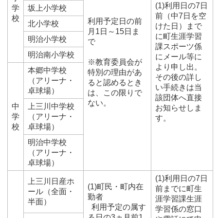
(1)利用日の7日
学
坂上小学校
前（中7日を空
校
利用予定日の前
北小学校
けた日）まで
月1日～15日ま
に町生涯学習
明治小学校
で
課スポーツ係
明治南小学校
にメール等に
※教育委員会が
より申し出。
本郷中学校
特別の理由があ
その後の詳し
（アリーナ・
ると認めるとき
い手続きは当
卓球場）
は、この限りで
該団体へ直接
ない。
中
上三川中学校
お知らせしま
学
（アリーナ・
す。
校
卓球場）
明治中学校
（アリーナ・
卓球場）
(1)利用日の7日
上三川日産ホ
(1)町民・町内在
前までに町生
ール（全面・
勤者
涯学習課生涯
半面）
利用予定の属す
学習係の窓口
る日の3ヵ月前1