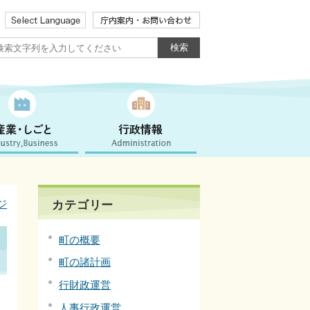
ジ
カテゴリー
町の概要
町の諸計画
行財政運営
人事行政運営