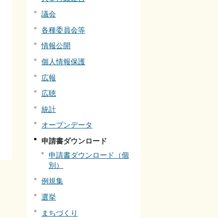
議会
各種委員会等
情報公開
個人情報保護
広報
広聴
統計
オープンデータ
申請書ダウンロード
申請書ダウンロード（個
別）
例規集
選挙
まちづくり