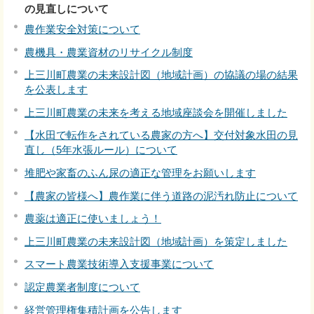
の見直しについて
農作業安全対策について
農機具・農業資材のリサイクル制度
上三川町農業の未来設計図（地域計画）の協議の場の結果
を公表します
上三川町農業の未来を考える地域座談会を開催しました
【水田で転作をされている農家の方へ】交付対象水田の見
直し（5年水張ルール）について
堆肥や家畜のふん尿の適正な管理をお願いします
【農家の皆様へ】農作業に伴う道路の泥汚れ防止について
農薬は適正に使いましょう！
上三川町農業の未来設計図（地域計画）を策定しました
スマート農業技術導入支援事業について
認定農業者制度について
経営管理権集積計画を公告します