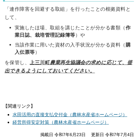
「連作障害を回避する取組」を行ったことの根拠資料と
して、
実施したほ場、取組を講じたことが分かる書類（
作
業日誌、栽培管理記録簿等
）や
当該作業に用いた資材の入手状況が分かる資料（
購
入伝票等
）
を保管し、
上三川町
農業再生協議会の求めに応じて、提
出できるようにしておいてください
。
【関連リンク】
水田活用の直接支払交付金（農林水産省ホームページ）
経営所得安定対策（農林水産省ホームページ）
掲載日 令和7年6月23日
更新日 令和7年7月4日