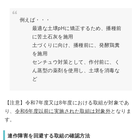
例えば・・・
最適な土壌pHに矯正するため、播種前
に苦土石灰を施用
土づくりに向け、播種前に、発酵鶏糞
を施用
センチュウ対策として、作付前に、く
ん蒸型の薬剤を使用し、土壌を消毒な
ど
【注意】
令和7年度又は8年度における取組が対象であ
り、
令和6年度以前に実施された取組は対象外
となりま
す。
連作障害を回避する取組の確認方法