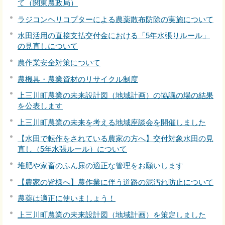
て（関東農政局）
ラジコンヘリコプターによる農薬散布防除の実施について
水田活用の直接支払交付金における「5年水張りルール」
の見直しについて
農作業安全対策について
農機具・農業資材のリサイクル制度
上三川町農業の未来設計図（地域計画）の協議の場の結果
を公表します
上三川町農業の未来を考える地域座談会を開催しました
【水田で転作をされている農家の方へ】交付対象水田の見
直し（5年水張ルール）について
堆肥や家畜のふん尿の適正な管理をお願いします
【農家の皆様へ】農作業に伴う道路の泥汚れ防止について
農薬は適正に使いましょう！
上三川町農業の未来設計図（地域計画）を策定しました