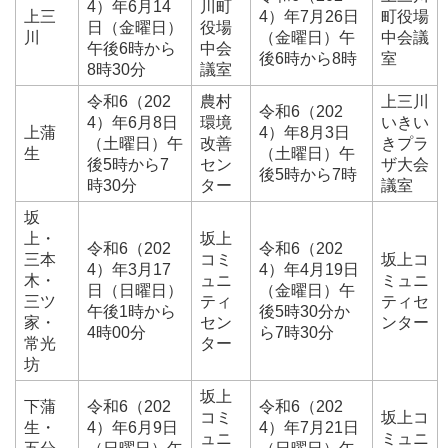
4）年6月14
川町
上三
4）年7月26日
町役場
日（金曜日）
役場
川
（金曜日）午
中会議
午後6時から
中会
後6時から8時
室
8時30分
議室
令和6（202
農村
上三川
令和6（202
4）年6月8日
環境
いきい
上蒲
4）年8月3日
（土曜日）午
改善
きプラ
生
（土曜日）午
後5時から7
セン
ザ大会
後5時から7時
時30分
ター
議室
坂
上・
坂上
令和6（202
令和6（202
三本
コミ
坂上コ
4）年3月17
4）年4月19日
木・
ュニ
ミュニ
日（日曜日）
（金曜日）午
三ツ
ティ
ティセ
午後1時から
後5時30分か
家・
セン
ンター
4時00分
ら7時30分
常光
ター
坊
坂上
下蒲
令和6（202
令和6（202
コミ
坂上コ
生・
4）年6月9日
4）年7月21日
ュニ
ミュニ