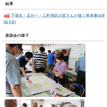
結果
下蒲生・五分一・三村地区の皆さんが描く将来像(pdf
56 KB)
座談会の様子