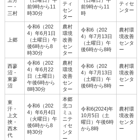
五分
（日曜日）午
（日曜日）午
ティ
ティセ
一・
前9時から11
前9時から11
セン
ンター
三村
時30分
時
ター
令和6（202
農村
令和6（202
農村環
4）年6月1日
環境
4）年7月13日
境改善
上郷
（土曜日）午
改善
（土曜日）午
センタ
後6時から8
セン
後6時から8時
ー
時30分
ター
令和6（202
農村
西蓼
令和6（202
農村環
4）年6月22
環境
沼・
4）年7月13日
境改善
日（土曜日）
改善
東蓼
（土曜日）午
センタ
午後6時から
セン
沼
後6時から8時
ー
8時30分
ター
本郷
東
令和6（202
北コ
汗・
令和6(2024)年
農村環
4）年6月4日
ミュ
上文
10月5日（土
境改善
（火曜日）午
ニテ
挾・
曜日）午後6時
センタ
後6時から8
ィセ
西木
から8時
ー
時30分
ンタ
代
ー