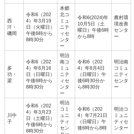
本郷
令和6（202
北コ
令和6(2024)年
農村環
西
4）年3月19
ミュ
10月5日（土
境改善
汗・
日（火曜日）
ニテ
曜日）午後6時
センタ
磯岡
午後6時から
ィセ
から8時
ー
8時30分
ンタ
ー
明治
令和6（202
南コ
令和6（202
明治南
多
4）年6月16
ミュ
4）年8月4日
コミュ
功・
日（日曜日）
ニテ
（日曜日）午
ニティ
梁
午後6時から
ィセ
後6時30分か
センタ
8時30分
ンタ
ら8時30分
ー
ー
明治
令和6（202
コミ
令和6（202
明治コ
4）年3月23
川中
ュニ
4）年7月21日
ミュニ
日（土曜日）
子
ティ
（日曜日）午
ティセ
午後6時から
セン
後6時から8時
ンター
8時30分