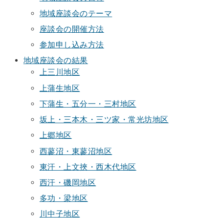
地域座談会のテーマ
座談会の開催方法
参加申し込み方法
地域座談会の結果
上三川地区
上蒲生地区
下蒲生・五分一・三村地区
坂上・三本木・三ツ家・常光坊地区
上郷地区
西蓼沼・東蓼沼地区
東汗・上文挾・西木代地区
西汗・磯岡地区
多功・梁地区
川中子地区