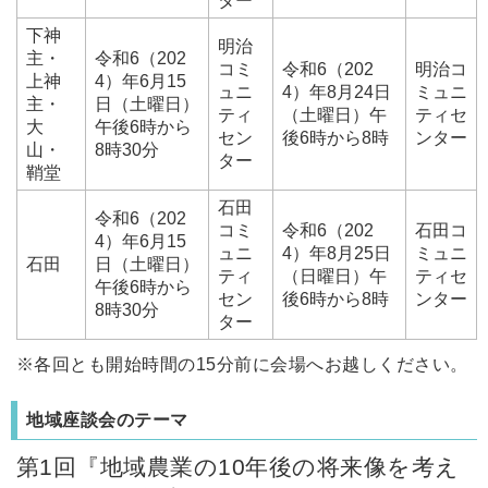
ター
下神
明治
主・
令和6（202
コミ
令和6（202
明治コ
上神
4）年6月15
ュニ
4）年8月24日
ミュニ
主・
日（土曜日）
ティ
（土曜日）午
ティセ
大
午後6時から
セン
後6時から8時
ンター
山・
8時30分
ター
鞘堂
石田
令和6（202
コミ
令和6（202
石田コ
4）年6月15
ュニ
4）年8月25日
ミュニ
石田
日（土曜日）
ティ
（日曜日）午
ティセ
午後6時から
セン
後6時から8時
ンター
8時30分
ター
※各回とも開始時間の15分前に会場へお越しください。
地域座談会のテーマ
第1回『地域農業の10年後の将来像を考え