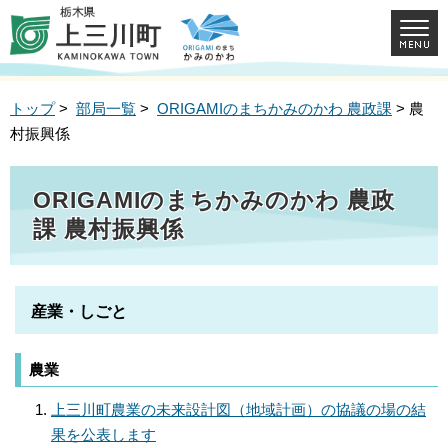
トップ
>
部局一覧
>
ORIGAMIのまちかみのかわ 農政課
> 農
村振興係
ORIGAMIのまちかみのかわ 農政
課 農村振興係
産業・しごと
農業
上三川町農業の未来設計図（地域計画）の協議の場の結
果を公表します