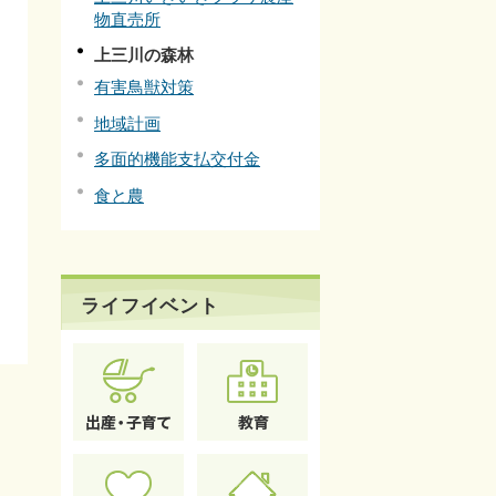
物直売所
上三川の森林
有害鳥獣対策
地域計画
多面的機能支払交付金
食と農
ライフイベント