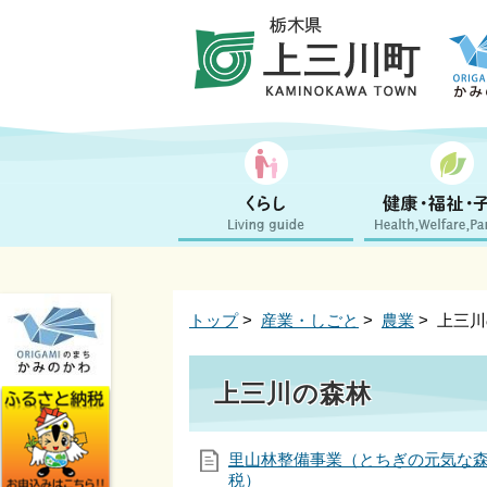
トップ
>
産業・しごと
>
農業
> 上三
上三川の森林
里山林整備事業（とちぎの元気な
税）