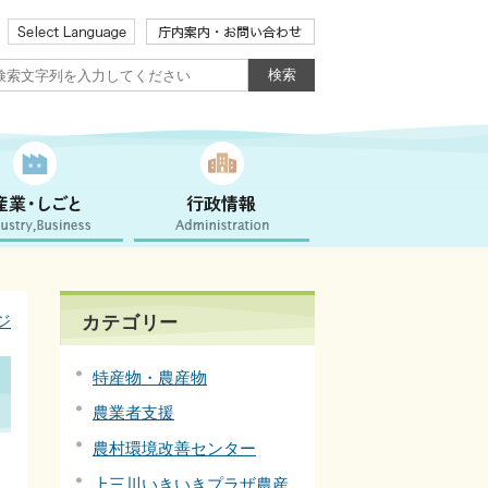
ジ
カテゴリー
特産物・農産物
農業者支援
農村環境改善センター
上三川いきいきプラザ農産