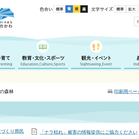
色合い
文字サイズ
川の森林
印刷用ペー
森づくり県民
「ナラ枯れ」被害の情報提供にご協力ください