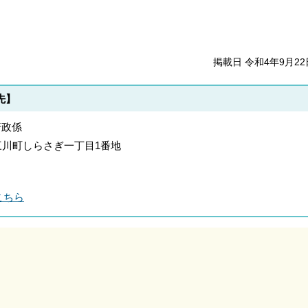
掲載日 令和4年9月22
先】
行政係
郡上三川町しらさぎ一丁目1番地
こちら