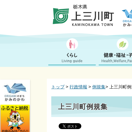
トップ
>
行政情報
>
例規集
> 上三川町
上三川町例規集